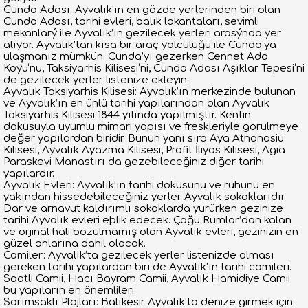
Cunda Adası: Ayvalık’ın en gözde yerlerinden biri olan
Cunda Adası, tarihi evleri, balık lokantaları, sevimli
mekanlarý ile Ayvalık’ın gezilecek yerleri arasýnda yer
alıyor. Ayvalık’tan kısa bir araç yolculuğu ile Cunda‘ya
ulaşmanız mümkün. Cunda’yı gezerken Cennet Ada
Koyu‘nu, Taksiyarhis Kilisesi‘ni, Cunda Adası Aşıklar Tepesi‘ni
de gezilecek yerler listenize ekleyin.
Ayvalık Taksiyarhis Kilisesi: Ayvalık’ın merkezinde bulunan
ve Ayvalık’ın en ünlü tarihi yapılarından olan Ayvalık
Taksiyarhis Kilisesi 1844 yılında yapılmıştır. Kentin
dokusuyla uyumlu mimari yapısı ve freskleriyle görülmeye
değer yapılardan biridir. Bunun yanı sıra Aya Athanasiu
Kilisesi, Ayvalık Ayazma Kilisesi, Profit İliyas Kilisesi, Agia
Paraskevi Manastırı da gezebileceğiniz diğer tarihi
yapılardır.
Ayvalık Evleri: Ayvalık’ın tarihi dokusunu ve ruhunu en
yakından hissedebileceğiniz yerler Ayvalık sokaklarıdır.
Dar ve arnavut kaldırımlı sokaklarda yürürken gezinize
tarihi Ayvalık evleri eþlik edecek. Çoğu Rumlar’dan kalan
ve orjinal hali bozulmamış olan Ayvalık evleri, gezinizin en
güzel anlarına dahil olacak.
Camiler: Ayvalık’ta gezilecek yerler listenizde olması
gereken tarihi yapılardan biri de Ayvalık’ın tarihi camileri.
Saatli Camii, Hacı Bayram Camii, Ayvalık Hamidiye Camii
bu yapıların en önemlileri.
Sarımsaklı Plajları: Balıkesir Ayvalık’ta denize girmek için