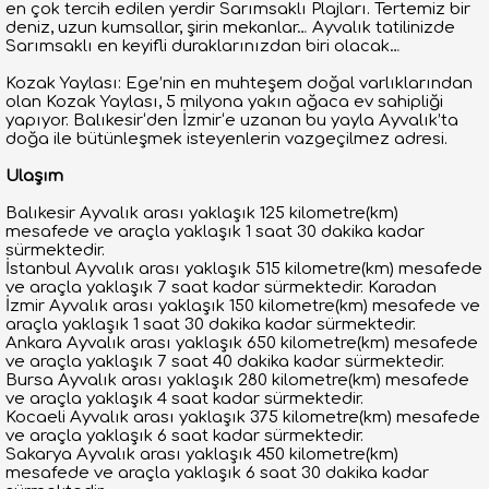
en çok tercih edilen yerdir Sarımsaklı Plajları. Tertemiz bir
deniz, uzun kumsallar, şirin mekanlar… Ayvalık tatilinizde
Sarımsaklı en keyifli duraklarınızdan biri olacak…
Kozak Yaylası: Ege’nin en muhteşem doğal varlıklarından
olan Kozak Yaylası, 5 milyona yakın ağaca ev sahipliği
yapıyor. Balıkesir‘den İzmir‘e uzanan bu yayla Ayvalık’ta
doğa ile bütünleşmek isteyenlerin vazgeçilmez adresi.
Ulaşım
Balıkesir Ayvalık arası yaklaşık 125 kilometre(km)
mesafede ve araçla yaklaşık 1 saat 30 dakika kadar
sürmektedir.
İstanbul Ayvalık arası yaklaşık 515 kilometre(km) mesafede
ve araçla yaklaşık 7 saat kadar sürmektedir. Karadan
İzmir Ayvalık arası yaklaşık 150 kilometre(km) mesafede ve
araçla yaklaşık 1 saat 30 dakika kadar sürmektedir.
Ankara Ayvalık arası yaklaşık 650 kilometre(km) mesafede
ve araçla yaklaşık 7 saat 40 dakika kadar sürmektedir.
Bursa Ayvalık arası yaklaşık 280 kilometre(km) mesafede
ve araçla yaklaşık 4 saat kadar sürmektedir.
Kocaeli Ayvalık arası yaklaşık 375 kilometre(km) mesafede
ve araçla yaklaşık 6 saat kadar sürmektedir.
Sakarya Ayvalık arası yaklaşık 450 kilometre(km)
mesafede ve araçla yaklaşık 6 saat 30 dakika kadar