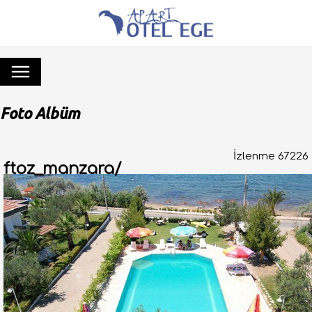
Foto Albüm
İzlenme 67226
ftoz_manzara/